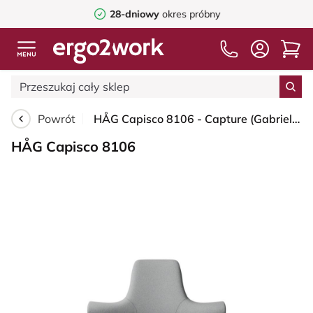
28-dniowy
okres próbny
Powrót
HÅG Capisco 8106 - Capture (Gabriel) - Wełna / Poliamid - CPT4102 - Light grey - Black - 265 mm (seat height 53-79cm) - Glides
HÅG Capisco 8106