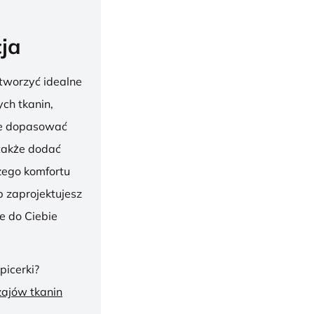
ja
tworzyć idealne
ch tkanin,
nie dopasować
 także dodać
szego komfortu
 zaprojektujesz
ie do Ciebie
picerki?
zajów tkanin