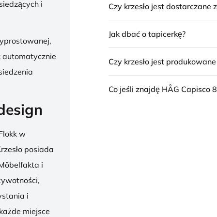
siedzących i
Czy krzesło jest dostarczane
Jak dbać o tapicerkę?
wyprostowanej,
k automatycznie
Czy krzesło jest produkowan
siedzenia
Co jeśli znajdę HÅG Capisco 8
design
Flokk w
 Krzesło posiada
Möbelfakta i
żywotności,
stania i
 każde miejsce