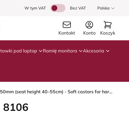
W tym VAT
Bez VAT
Polska
Kontakt
Konto
Koszyk
tawki pod laptop
Ramię monitora
Akcesoria
HÅG Capisco 8106 - Capture (Gabriel) - Wełna / Poliamid - CPT4102 - Light grey - Moss Grey - 150mm (seat height 40–55cm) - Soft castors for hard floors
 8106