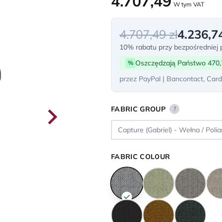
4.707,49
W tym VAT
4.707,49 zł
4.236,74
10% rabatu przy bezpośredniej p
Oszczędzają Państwo 470,
%
przez PayPal | Bancontact, Card
FABRIC GROUP
?
FABRIC COLOUR