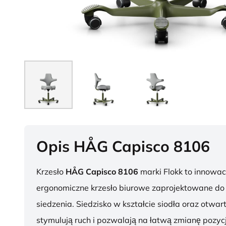
Opis HÅG Capisco 8106
Krzesło
HÅG Capisco 8106
marki Flokk to innowac
ergonomiczne krzesło biurowe zaprojektowane d
siedzenia. Siedzisko w kształcie siodła oraz otwar
stymulują ruch i pozwalają na łatwą zmianę pozycj