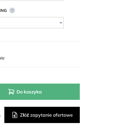
ING
?
ie
Do koszyka
Złóż zapytanie ofertowe
o