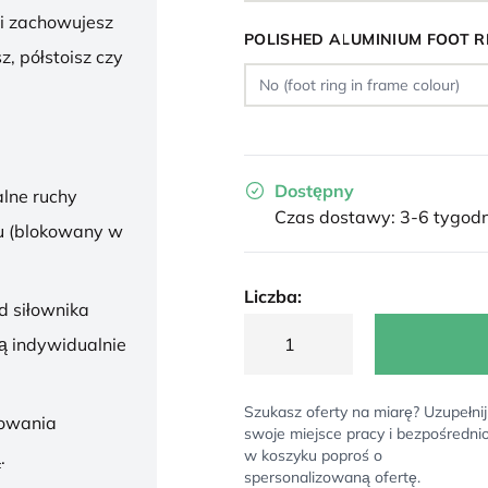
 i zachowujesz
POLISHED ALUMINIUM FOOT R
z, półstoisz czy
Dostępny
lne ruchy
Czas dostawy: 3-6 tygodn
u (blokowany w
Liczba:
d siłownika
ą indywidualnie
Szukasz oferty na miarę? Uzupełnij
sowania
swoje miejsce pracy i bezpośredni
w koszyku poproś o
.
spersonalizowaną ofertę.