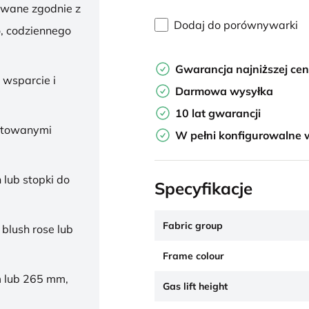
owane zgodnie z
Dodaj do porównywarki
, codziennego
Gwarancja najniższej ce
 wsparcie i
Darmowa wysyłka
10 lat gwarancji
ałtowanymi
W pełni konfigurowalne 
 lub stopki do
Specyfikacje
Fabric group
 blush rose lub
Frame colour
 lub 265 mm,
Gas lift height