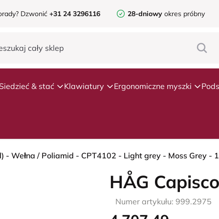
orady?
Dzwonić
+31 24 3296116
28-dniowy
okres próbny
Siedzieć & stać
Klawiatury
Ergonomiczne myszki
Pods
HÅG Capisco
Numer artykułu: 999.2975