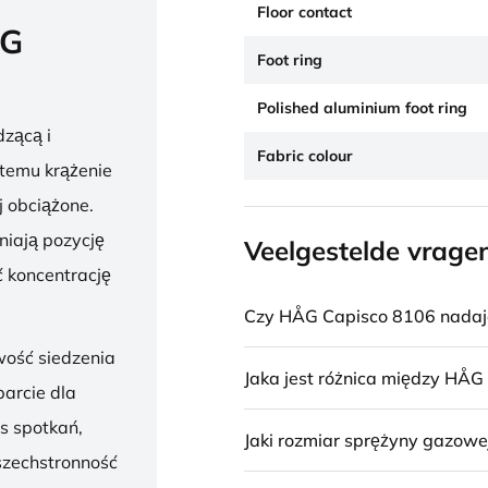
Floor contact
ÅG
Foot ring
Polished aluminium foot ring
zącą i
Fabric colour
 temu krążenie
j obciążone.
niają pozycję
Veelgestelde vrage
 koncentrację
Czy HÅG Capisco 8106 nadaje 
wość siedzenia
Jaka jest różnica między HÅG
parcie dla
s spotkań,
Jaki rozmiar sprężyny gazowe
szechstronność