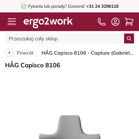
Pytania lub porady?
Dzwonić
+31 24 3296116
Powrót
HÅG Capisco 8106 - Capture (Gabriel) - Wełna / Poliamid - CPT4102 - Light grey - Moss Grey - 265 mm (seat height 53-79cm) - Hard castors for soft floors
HÅG Capisco 8106