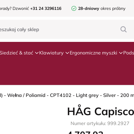
orady?
Dzwonić
+31 24 3296116
28-dniowy
okres próbny
Siedzieć & stać
Klawiatury
Ergonomiczne myszki
Pods
 - Wełna / Poliamid - CPT4102 - Light grey - Silver - 200 
HÅG Capisco
Numer artykułu: 999.2927