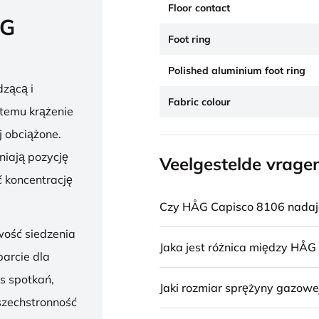
Floor contact
ÅG
Foot ring
Polished aluminium foot ring
zącą i
Fabric colour
 temu krążenie
j obciążone.
niają pozycję
Veelgestelde vrage
 koncentrację
Czy HÅG Capisco 8106 nadaje 
wość siedzenia
Jaka jest różnica między HÅG
parcie dla
s spotkań,
Jaki rozmiar sprężyny gazowe
szechstronność