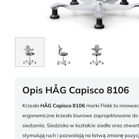
Opis HÅG Capisco 8106
Krzesło
HÅG Capisco 8106
marki Flokk to innowac
ergonomiczne krzesło biurowe zaprojektowane d
siedzenia. Siedzisko w kształcie siodła oraz otwar
stymulują ruch i pozwalają na łatwą zmianę pozycj