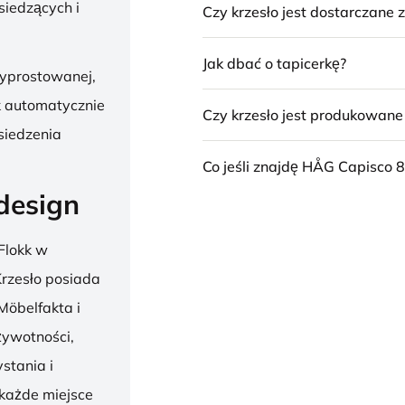
siedzących i
Czy krzesło jest dostarczane
Jak dbać o tapicerkę?
wyprostowanej,
k automatycznie
Czy krzesło jest produkowan
siedzenia
Co jeśli znajdę HÅG Capisco 8
design
Flokk w
 Krzesło posiada
Möbelfakta i
żywotności,
stania i
 każde miejsce