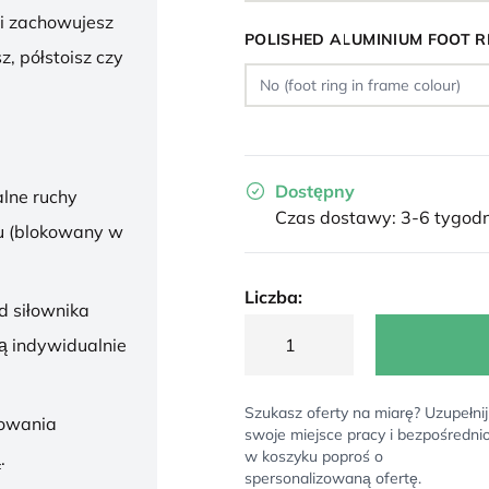
 i zachowujesz
POLISHED ALUMINIUM FOOT R
z, półstoisz czy
Dostępny
lne ruchy
Czas dostawy: 3-6 tygodn
u (blokowany w
Liczba:
d siłownika
ą indywidualnie
Szukasz oferty na miarę? Uzupełnij
sowania
swoje miejsce pracy i bezpośredni
w koszyku poproś o
.
spersonalizowaną ofertę.