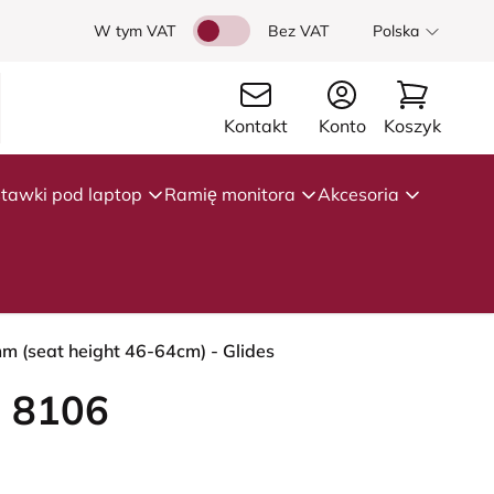
W tym VAT
Bez VAT
Polska
Kontakt
Konto
Koszyk
tawki pod laptop
Ramię monitora
Akcesoria
mm (seat height 46-64cm) - Glides
 8106