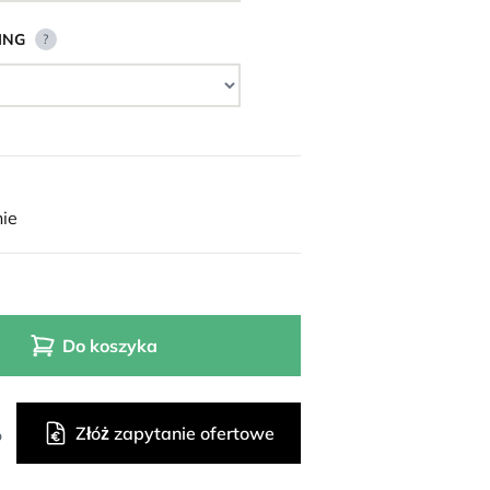
ING
?
ie
Do koszyka
Złóż zapytanie ofertowe
o