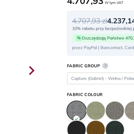
4.707,93
W tym VAT
4.707,93 zł
4.237,14
10% rabatu przy bezpośredniej p
Oszczędzają Państwo 470,
%
przez PayPal | Bancontact, Card
FABRIC GROUP
?
FABRIC COLOUR