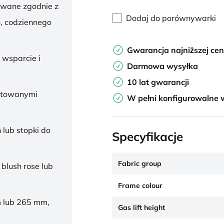
owane zgodnie z
Dodaj do porównywarki
, codziennego
Gwarancja najniższej ce
 wsparcie i
Darmowa wysyłka
10 lat gwarancji
ałtowanymi
W pełni konfigurowalne 
 lub stopki do
Specyfikacje
Fabric group
 blush rose lub
Frame colour
 lub 265 mm,
Gas lift height