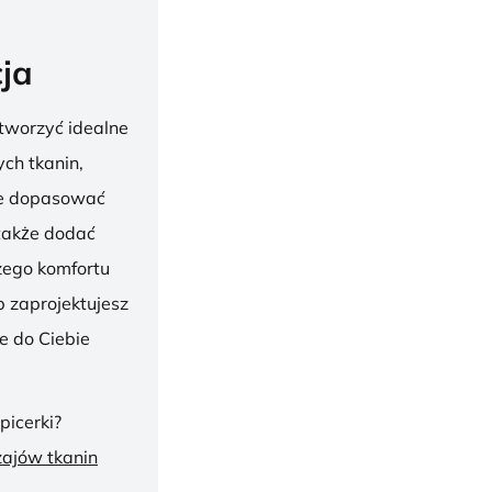
ja
tworzyć idealne
ch tkanin,
nie dopasować
 także dodać
szego komfortu
 zaprojektujesz
ie do Ciebie
picerki?
zajów tkanin