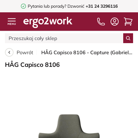
Pytania lub porady?
Dzwonić
+31 24 3296116
Powrót
HÅG Capisco 8106 - Capture (Gabriel) - Wełna / Poliamid - CPT4401 - Warm grey - Blush Rose - 265 mm (seat height 53-79cm) - Soft castors for hard floors
HÅG Capisco 8106