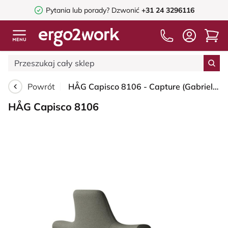
Pytania lub porady?
Dzwonić
+31 24 3296116
Powrót
HÅG Capisco 8106 - Capture (Gabriel) - Wełna / Poliamid - CPT4401 - Warm grey - Silver - 265 mm (seat height 53-79cm) - Soft castors for hard floors
HÅG Capisco 8106