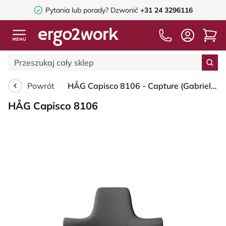
Pytania lub porady?
Dzwonić
+31 24 3296116
Powrót
HÅG Capisco 8106 - Capture (Gabriel) - Wełna / Poliamid - CPT4601 - Dark grey - Blush Rose - 150mm (seat height 40–55cm) - Glides
HÅG Capisco 8106