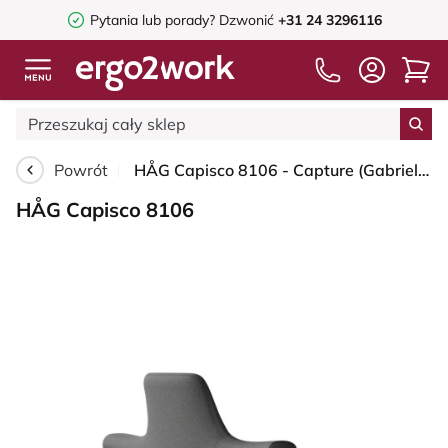
Pytania lub porady?
Dzwonić
+31 24 3296116
Powrót
HÅG Capisco 8106 - Capture (Gabriel) - Wełna / Poliamid - CPT4601 - Dark grey - Moss Grey - 150mm (seat height 40–55cm) - Glides
HÅG Capisco 8106