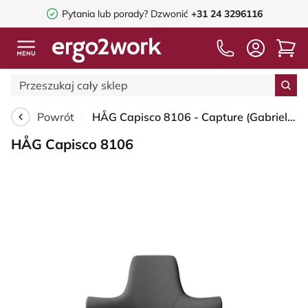
Pytania lub porady?
Dzwonić
+31 24 3296116
Powrót
HÅG Capisco 8106 - Capture (Gabriel) - Wełna / Poliamid - CPT4601 - Dark grey - Silver - 265 mm (seat height 53-79cm) - Hard castors for soft floors
HÅG Capisco 8106