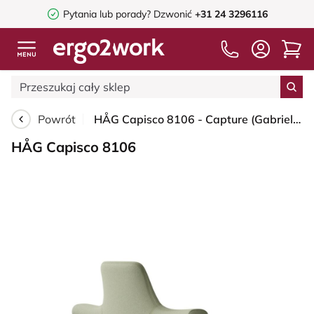
Pytania lub porady?
Dzwonić
+31 24 3296116
Powrót
HÅG Capisco 8106 - Capture (Gabriel) - Wełna / Poliamid - CPT5101 - Green-grey - Silver - 200 mm (seat height 46-64cm) - Soft castors for hard floors
HÅG Capisco 8106