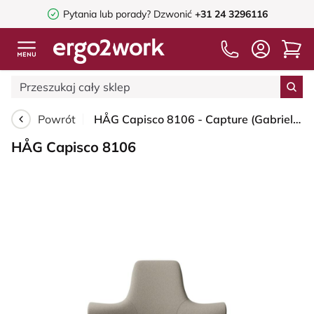
Pytania lub porady?
Dzwonić
+31 24 3296116
Powrót
HÅG Capisco 8106 - Capture (Gabriel) - Wełna / Poliamid - CPT5103 - Light beige - Black - 150mm (seat height 40–55cm) - Hard castors for soft floors
HÅG Capisco 8106