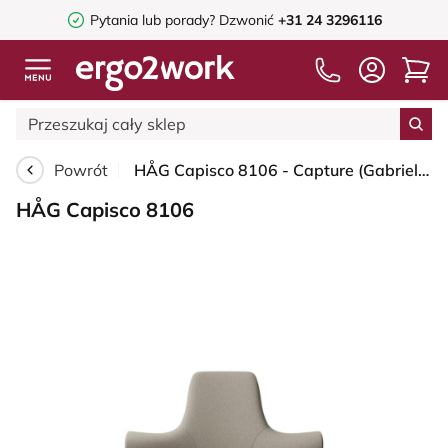
Pytania lub porady?
Dzwonić
+31 24 3296116
Powrót
HÅG Capisco 8106 - Capture (Gabriel) - Wełna / Poliamid - CPT5103 - Light beige - Moss Grey - 265 mm (seat height 53-79cm) - Soft castors for hard floors
HÅG Capisco 8106