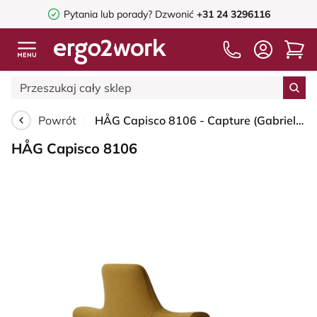
Pytania lub porady?
Dzwonić
+31 24 3296116
Powrót
HÅG Capisco 8106 - Capture (Gabriel) - Wełna / Poliamid - CPT6401 - Ochre - Blush Rose - 265 mm (seat height 53-79cm) - Hard castors for soft floors
HÅG Capisco 8106