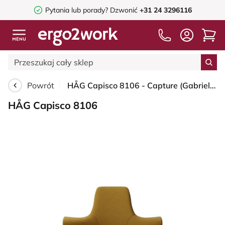
Pytania lub porady?
Dzwonić
+31 24 3296116
Powrót
HÅG Capisco 8106 - Capture (Gabriel) - Wełna / Poliamid - CPT6401 - Ochre - White - 200 mm (seat height 46-64cm) - Glides
HÅG Capisco 8106