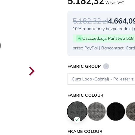
5.182,32
W tym VAT
5.182,32 zł
4.664,09
10% rabatu przy bezpośredniej p
Oszczędzają Państwo 518,
%
przez PayPal | Bancontact, Card
FABRIC GROUP
?
FABRIC COLOUR
FRAME COLOUR