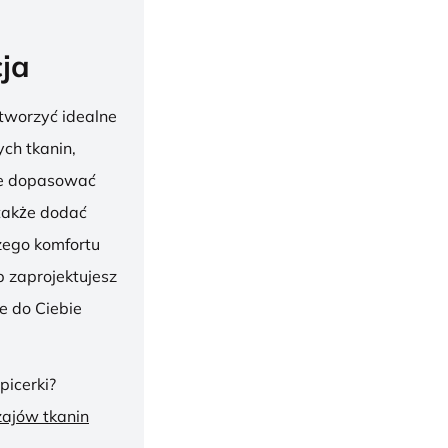
ja
tworzyć idealne
ch tkanin,
nie dopasować
 także dodać
szego komfortu
 zaprojektujesz
ie do Ciebie
picerki?
zajów tkanin