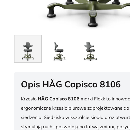
Opis HÅG Capisco 8106
Krzesło
HÅG Capisco 8106
marki Flokk to innowac
ergonomiczne krzesło biurowe zaprojektowane d
siedzenia. Siedzisko w kształcie siodła oraz otwar
stymulują ruch i pozwalają na łatwą zmianę pozycj