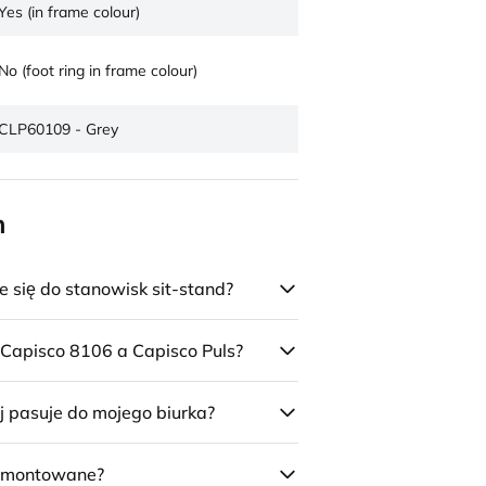
Yes (in frame colour)
No (foot ring in frame colour)
CLP60109 - Grey
n
się do stanowisk sit-stand?
 Capisco 8106 a Capisco Puls?
j pasuje do mojego biurka?
 zmontowane?