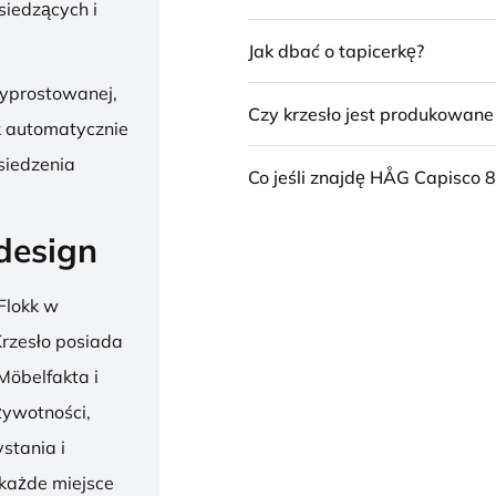
siedzących i
Jak dbać o tapicerkę?
wyprostowanej,
Czy krzesło jest produkowan
k automatycznie
siedzenia
Co jeśli znajdę HÅG Capisco 8
design
Flokk w
 Krzesło posiada
Möbelfakta i
żywotności,
stania i
 każde miejsce