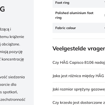
Foot ring
ÅG
Polished aluminium foot
ring
Fabric colour
zącą i
 temu krążenie
j obciążone.
Veelgestelde vrage
niają pozycję
 koncentrację
Czy HÅG Capisco 8106 nadaje 
Jaka jest różnica między HÅG
wość siedzenia
parcie dla
Jaki rozmiar sprężyny gazowe
s spotkań,
szechstronność
Czy krzesło jest dostarczane