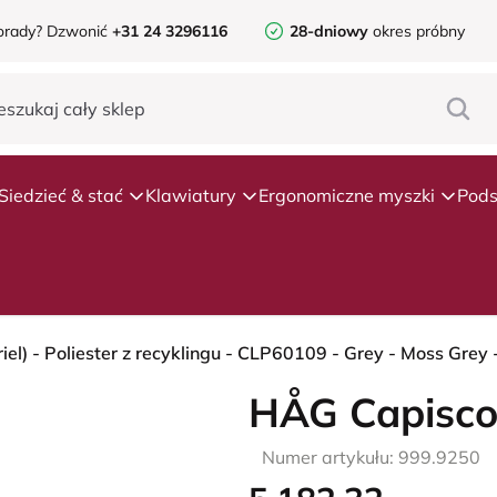
orady?
Dzwonić
+31 24 3296116
28-dniowy
okres próbny
Siedzieć & stać
Klawiatury
Ergonomiczne myszki
Pods
l) - Poliester z recyklingu - CLP60109 - Grey - Moss Grey 
HÅG Capisco
Numer artykułu: 999.9250