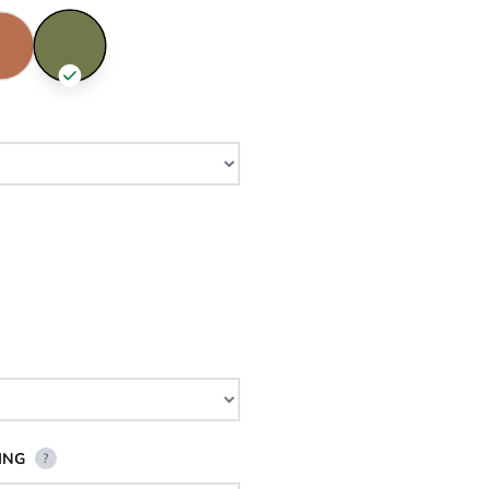
ING
?