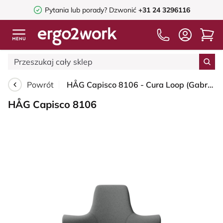
Pytania lub porady?
Dzwonić
+31 24 3296116
Powrót
HÅG Capisco 8106 - Cura Loop (Gabriel) - Poliester z recyklingu - CLP60109 - Grey - Silver - 200 mm (seat height 46-64cm) - Soft castors for hard floors
HÅG Capisco 8106