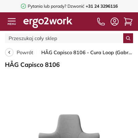
Pytania lub porady?
Dzwonić
+31 24 3296116
Powrót
HÅG Capisco 8106 - Cura Loop (Gabriel) - Poliester z recyklingu - CLP60110 Light grey - Black - 150mm (seat height 40–55cm) - Soft castors for hard floors
HÅG Capisco 8106