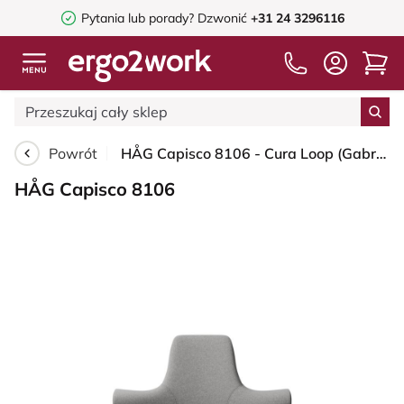
Pytania lub porady?
Dzwonić
+31 24 3296116
Powrót
HÅG Capisco 8106 - Cura Loop (Gabriel) - Poliester z recyklingu - CLP60110 Light grey - Moss Grey - 265 mm (seat height 53-79cm) - Glides
HÅG Capisco 8106