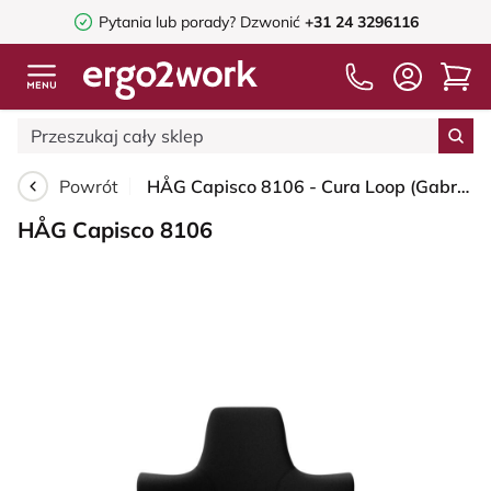
Pytania lub porady?
Dzwonić
+31 24 3296116
Powrót
HÅG Capisco 8106 - Cura Loop (Gabriel) - Poliester z recyklingu - CLP60999 Black - Blush Rose - 200 mm (seat height 46-64cm) - Soft castors for hard floors
HÅG Capisco 8106