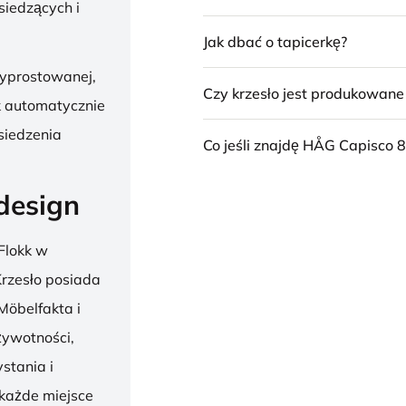
siedzących i
Jak dbać o tapicerkę?
wyprostowanej,
Czy krzesło jest produkowan
k automatycznie
siedzenia
Co jeśli znajdę HÅG Capisco 8
design
Flokk w
 Krzesło posiada
Möbelfakta i
żywotności,
stania i
 każde miejsce