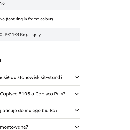
No
No (foot ring in frame colour)
CLP61168 Beige-grey
n
się do stanowisk sit-stand?
 Capisco 8106 a Capisco Puls?
j pasuje do mojego biurka?
 zmontowane?