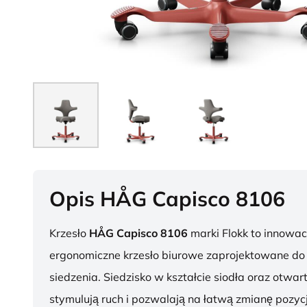
Opis HÅG Capisco 8106
Krzesło
HÅG Capisco 8106
marki Flokk to innowac
ergonomiczne krzesło biurowe zaprojektowane d
siedzenia. Siedzisko w kształcie siodła oraz otwar
stymulują ruch i pozwalają na łatwą zmianę pozycj