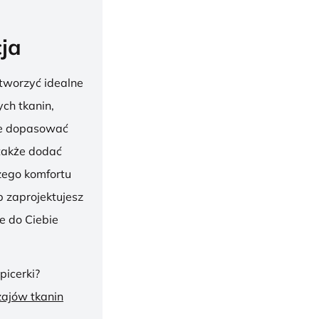
ja
tworzyć idealne
ch tkanin,
nie dopasować
 także dodać
szego komfortu
 zaprojektujesz
ie do Ciebie
picerki?
zajów tkanin