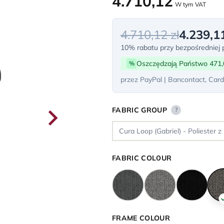
4.710,12
W tym VAT
4.710,12 zł
4.239,11
10% rabatu przy bezpośredniej p
Oszczędzają Państwo 471,
%
przez PayPal | Bancontact, Card
FABRIC GROUP
?
FABRIC COLOUR
FRAME COLOUR