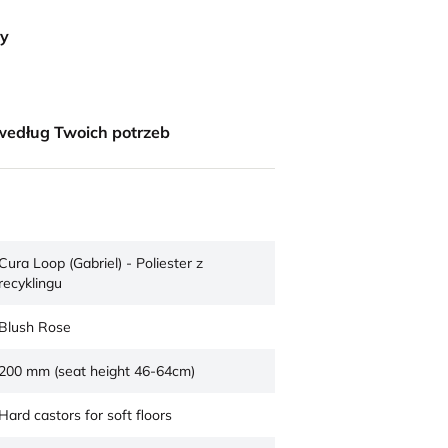
ny
według Twoich potrzeb
Cura Loop (Gabriel) - Poliester z
recyklingu
Blush Rose
200 mm (seat height 46-64cm)
Hard castors for soft floors