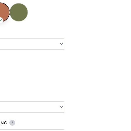
ING
?