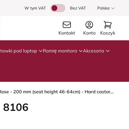
W tym VAT
Bez VAT
Polska
Kontakt
Konto
Koszyk
tawki pod laptop
Ramię monitora
Akcesoria
HÅG Capisco 8106 - Cura Loop (Gabriel) - Poliester z recyklingu - CLP61168 Beige-grey - Blush Rose - 200 mm (seat height 46-64cm) - Hard castors for soft floors
 8106