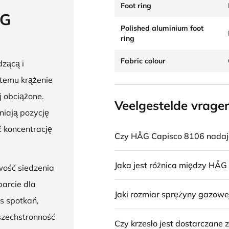
Foot ring
ÅG
Polished aluminium foot
ring
Fabric colour
zącą i
 temu krążenie
j obciążone.
Veelgestelde vrage
niają pozycję
 koncentrację
Czy HÅG Capisco 8106 nadaje 
Jaka jest różnica między HÅG
wość siedzenia
parcie dla
Jaki rozmiar sprężyny gazowe
s spotkań,
szechstronność
Czy krzesło jest dostarczane