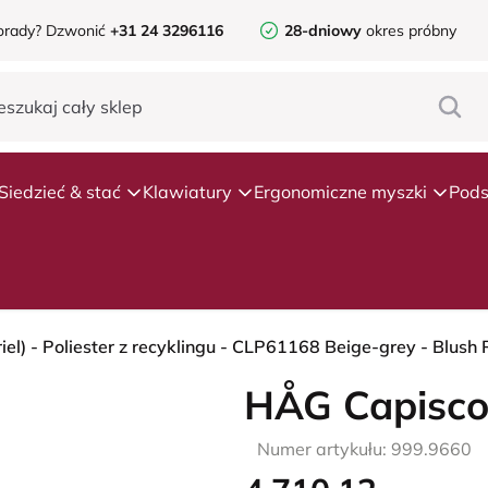
orady?
Dzwonić
+31 24 3296116
28-dniowy
okres próbny
Siedzieć & stać
Klawiatury
Ergonomiczne myszki
Pods
HÅG Capisco
Numer artykułu: 999.9660