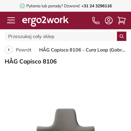
Pytania lub porady?
Dzwonić
+31 24 3296116
Powrót
HÅG Capisco 8106 - Cura Loop (Gabriel) - Poliester z recyklingu - CLP61168 Beige-grey - White - 150mm (seat height 40–55cm) - Hard castors for soft floors
HÅG Capisco 8106