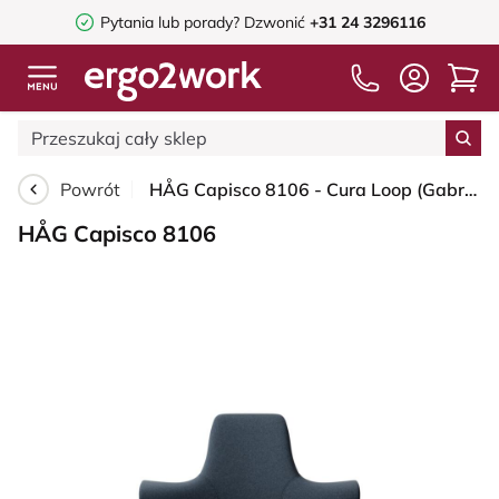
Pytania lub porady?
Dzwonić
+31 24 3296116
Powrót
HÅG Capisco 8106 - Cura Loop (Gabriel) - Poliester z recyklingu - CLP66165 Blue - Black - 200 mm (seat height 46-64cm) - Hard castors for soft floors
HÅG Capisco 8106