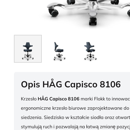
Opis HÅG Capisco 8106
Krzesło
HÅG Capisco 8106
marki Flokk to innowac
ergonomiczne krzesło biurowe zaprojektowane d
siedzenia. Siedzisko w kształcie siodła oraz otwar
stymulują ruch i pozwalają na łatwą zmianę pozycj