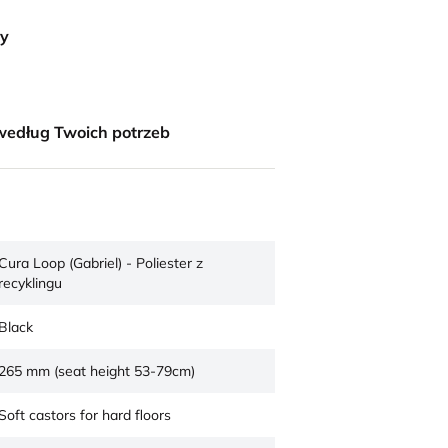
ny
według Twoich potrzeb
Cura Loop (Gabriel) - Poliester z
recyklingu
Black
265 mm (seat height 53-79cm)
Soft castors for hard floors