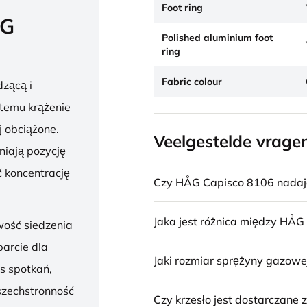
Foot ring
ÅG
Polished aluminium foot
ring
Fabric colour
zącą i
 temu krążenie
j obciążone.
Veelgestelde vrage
niają pozycję
 koncentrację
Czy HÅG Capisco 8106 nadaje 
Jaka jest różnica między HÅG
wość siedzenia
parcie dla
Jaki rozmiar sprężyny gazowe
s spotkań,
szechstronność
Czy krzesło jest dostarczane