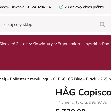
orady?
Dzwonić
+31 24 3296116
28-dniowy
okres próbny
Siedzieć & stać
Klawiatury
Ergonomiczne myszki
Pods
HÅG Capisco
Numer artykułu: 999.9739