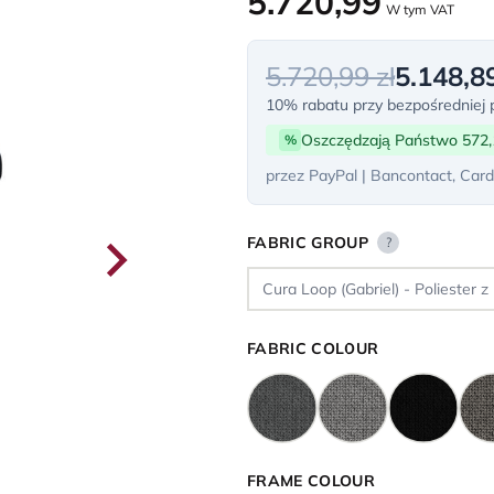
5.720,99
W tym VAT
5.720,99 zł
5.148,89
10% rabatu przy bezpośredniej p
Oszczędzają Państwo 572,
%
przez PayPal | Bancontact, Card
FABRIC GROUP
?
FABRIC COLOUR
FRAME COLOUR