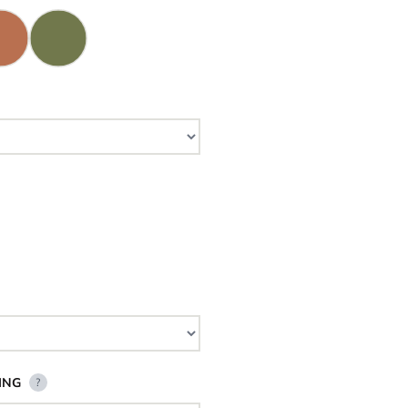
ING
?