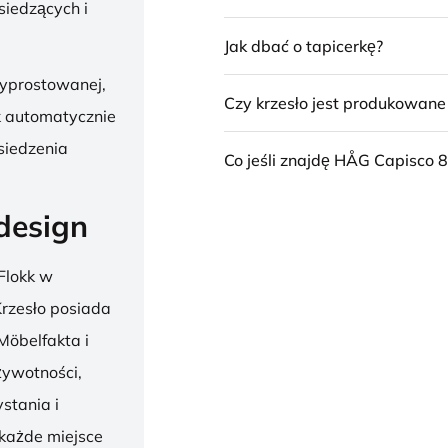
siedzących i
Jak dbać o tapicerkę?
wyprostowanej,
Czy krzesło jest produkowan
k automatycznie
siedzenia
Co jeśli znajdę HÅG Capisco 8
design
Flokk w
 Krzesło posiada
Möbelfakta i
żywotności,
stania i
 każde miejsce