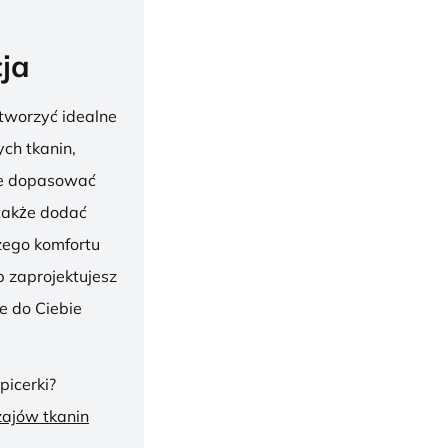
ja
tworzyć idealne
ch tkanin,
nie dopasować
 także dodać
szego komfortu
 zaprojektujesz
ie do Ciebie
picerki?
zajów tkanin