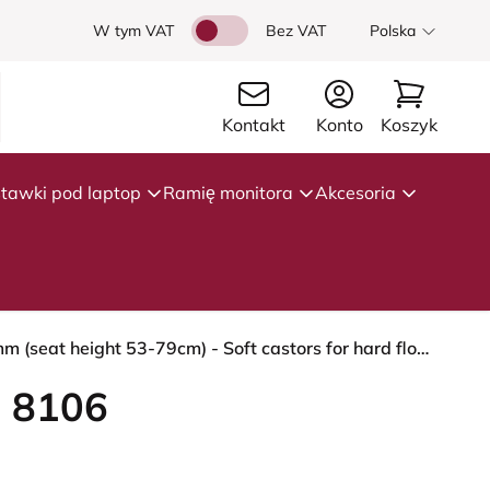
W tym VAT
Bez VAT
Polska
Kontakt
Konto
Koszyk
tawki pod laptop
Ramię monitora
Akcesoria
HÅG Capisco 8106 - Cura Loop (Gabriel) - Poliester z recyklingu - CLP66165 Blue - Black - 265 mm (seat height 53-79cm) - Soft castors for hard floors
 8106