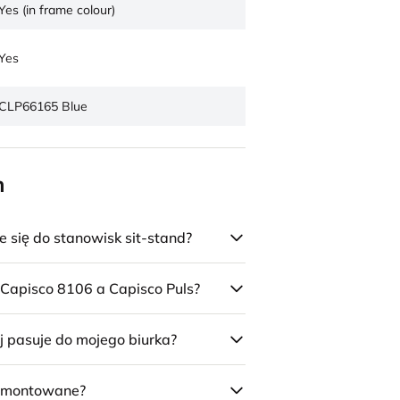
Yes (in frame colour)
Yes
CLP66165 Blue
n
się do stanowisk sit-stand?
 Capisco 8106 a Capisco Puls?
j pasuje do mojego biurka?
 zmontowane?