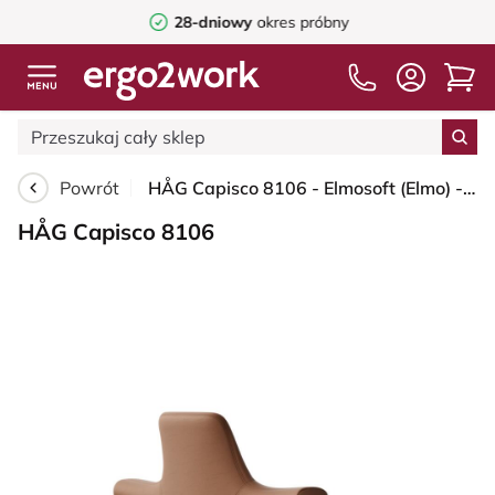
28-dniowy
okres próbny
Powrót
HÅG Capisco 8106 - Elmosoft (Elmo) - Skóra półanilinowa - EL33004 - Cognac - Blush Rose - 200 mm (seat height 46-64cm) - Hard castors for soft floors
HÅG Capisco 8106