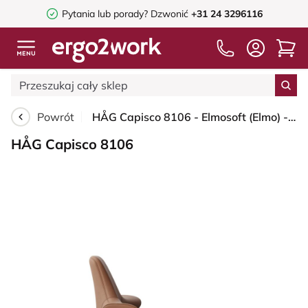
Pytania lub porady?
Dzwonić
+31 24 3296116
Powrót
HÅG Capisco 8106 - Elmosoft (Elmo) - Skóra półanilinowa - EL33004 - Cognac - Silver - 200 mm (seat height 46-64cm) - Hard castors for soft floors
HÅG Capisco 8106