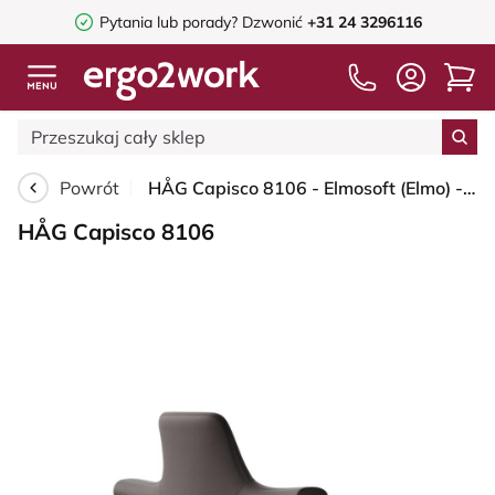
Pytania lub porady?
Dzwonić
+31 24 3296116
Powrót
HÅG Capisco 8106 - Elmosoft (Elmo) - Skóra półanilinowa - EL93068 - Dark brown - White - 150mm (seat height 40–55cm) - Hard castors for soft floors
HÅG Capisco 8106