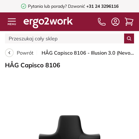
Pytania lub porady?
Dzwonić
+31 24 3296116
Powrót
HÅG Capisco 8106 - Illusion 3.0 (Nevotex) - Skóra syntetyczna z poliuretanu - ILU3110 - Black - Black - 265 mm (seat height 53-79cm) - Soft castors for hard floors
HÅG Capisco 8106