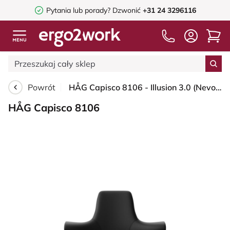
Pytania lub porady?
Dzwonić
+31 24 3296116
Powrót
HÅG Capisco 8106 - Illusion 3.0 (Nevotex) - Skóra syntetyczna z poliuretanu - ILU3110 - Black - Blush Rose - 265 mm (seat height 53-79cm) - Glides
HÅG Capisco 8106