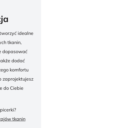
ja
tworzyć idealne
ch tkanin,
nie dopasować
 także dodać
szego komfortu
 zaprojektujesz
ie do Ciebie
picerki?
zajów tkanin