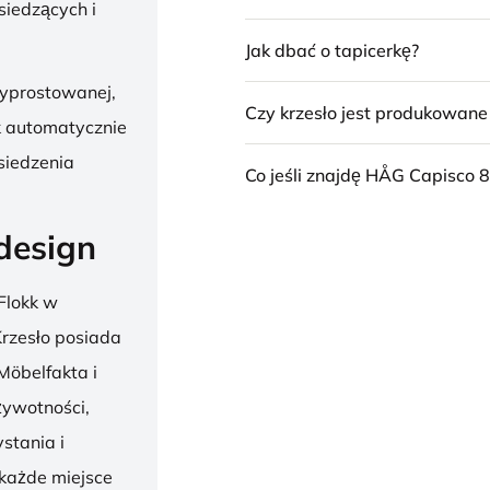
siedzących i
Jak dbać o tapicerkę?
wyprostowanej,
Czy krzesło jest produkowan
k automatycznie
siedzenia
Co jeśli znajdę HÅG Capisco 8
design
Flokk w
 Krzesło posiada
Möbelfakta i
żywotności,
stania i
 każde miejsce