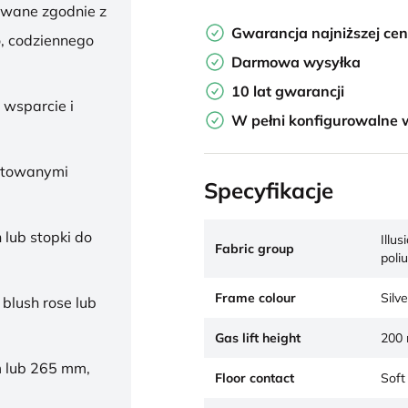
owane zgodnie z
Gwarancja najniższej ce
, codziennego
Darmowa wysyłka
10 lat gwarancji
 wsparcie i
W pełni konfigurowalne 
ałtowanymi
Specyfikacje
 lub stopki do
Illu
Fabric group
poli
Frame colour
Silve
 blush rose lub
Gas lift height
200 
 lub 265 mm,
Floor contact
Soft