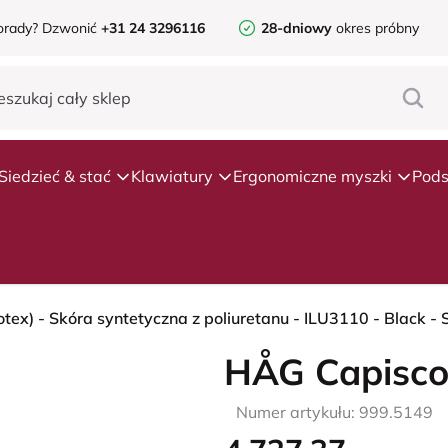
orady?
Dzwonić
+31 24 3296116
28-dniowy
okres próbny
Siedzieć & stać
Klawiatury
Ergonomiczne myszki
Pods
HÅG Capisco
Numer artykułu: 999.5149