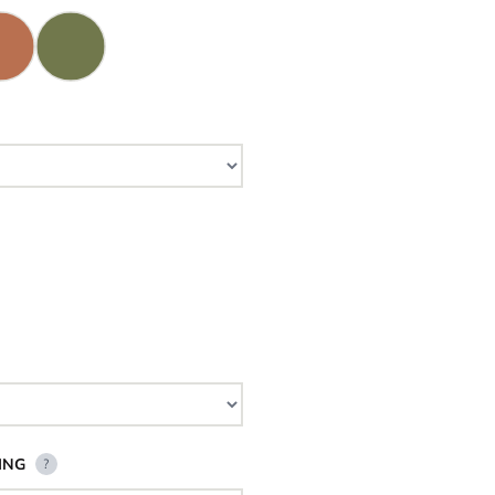
ING
?