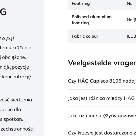
Foot ring
No
ÅG
Polished aluminium
No (
foot ring
Fabric colour
ILU3
zącą i
 temu krążenie
j obciążone.
Veelgestelde vrage
niają pozycję
 koncentrację
Czy HÅG Capisco 8106 nadaje 
Jaka jest różnica między HÅG
wość siedzenia
parcie dla
Jaki rozmiar sprężyny gazowe
s spotkań,
szechstronność
Czy krzesło jest dostarczane