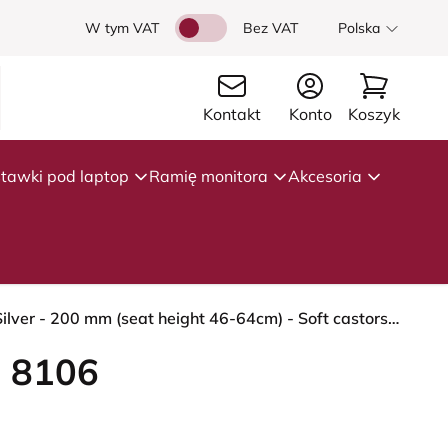
W tym VAT
Bez VAT
Polska
Kontakt
Konto
Koszyk
tawki pod laptop
Ramię monitora
Akcesoria
HÅG Capisco 8106 - Illusion 3.0 (Nevotex) - Skóra syntetyczna z poliuretanu - ILU3110 - Black - Silver - 200 mm (seat height 46-64cm) - Soft castors for hard floors
 8106