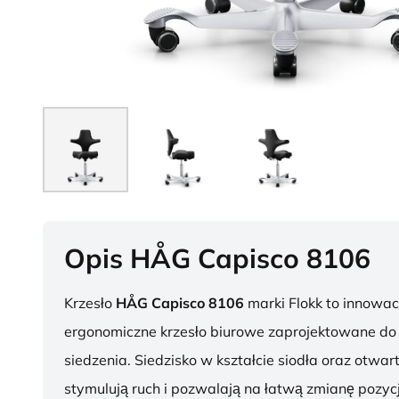
Opis HÅG Capisco 8106
Krzesło
HÅG Capisco 8106
marki Flokk to innowac
ergonomiczne krzesło biurowe zaprojektowane d
siedzenia. Siedzisko w kształcie siodła oraz otwar
stymulują ruch i pozwalają na łatwą zmianę pozycj