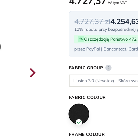
4.727,37
W tym VAT
4.727,37 zł
4.254,63
10% rabatu przy bezpośredniej p
Oszczędzają Państwo 472,
%
przez PayPal | Bancontact, Card
FABRIC GROUP
?
FABRIC COLOUR
FRAME COLOUR