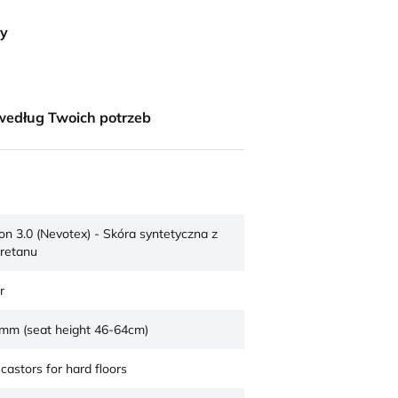
ny
według Twoich potrzeb
sion 3.0 (Nevotex) - Skóra syntetyczna z
uretanu
r
mm (seat height 46-64cm)
 castors for hard floors