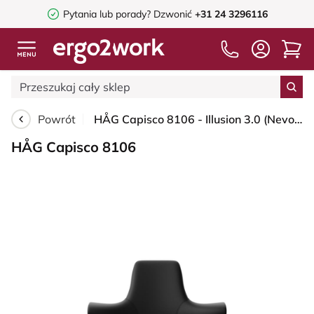
Pytania lub porady?
Dzwonić
+31 24 3296116
Powrót
HÅG Capisco 8106 - Illusion 3.0 (Nevotex) - Skóra syntetyczna z poliuretanu - ILU3110 - Black - White - 200 mm (seat height 46-64cm) - Hard castors for soft floors
HÅG Capisco 8106