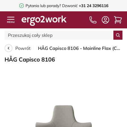
Pytania lub porady?
Dzwonić
+31 24 3296116
Powrót
HÅG Capisco 8106 - Mainline Flax (Camira) - Wełna / Len - MLF002 Beige-Grey - Black - 150mm (seat height 40–55cm) - Hard castors for soft floors
HÅG Capisco 8106