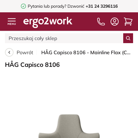
Pytania lub porady?
Dzwonić
+31 24 3296116
Powrót
HÅG Capisco 8106 - Mainline Flax (Camira) - Wełna / Len - MLF002 Beige-Grey - Blush Rose - 200 mm (seat height 46-64cm) - Hard castors for soft floors
HÅG Capisco 8106