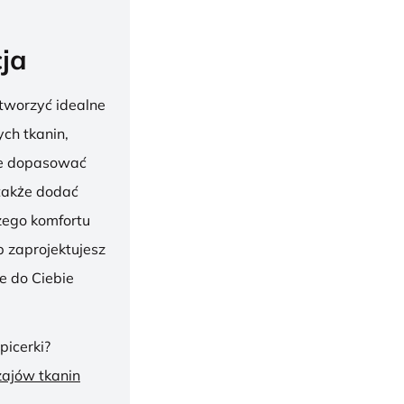
ja
tworzyć idealne
ch tkanin,
nie dopasować
 także dodać
szego komfortu
 zaprojektujesz
ie do Ciebie
picerki?
zajów tkanin