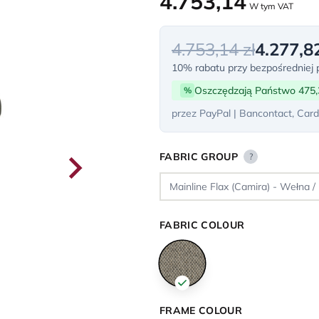
4.753,14
W tym VAT
4.753,14 zł
4.277,82
10% rabatu przy bezpośredniej p
Oszczędzają Państwo 475,
%
przez PayPal | Bancontact, Card
FABRIC GROUP
?
FABRIC COLOUR
FRAME COLOUR