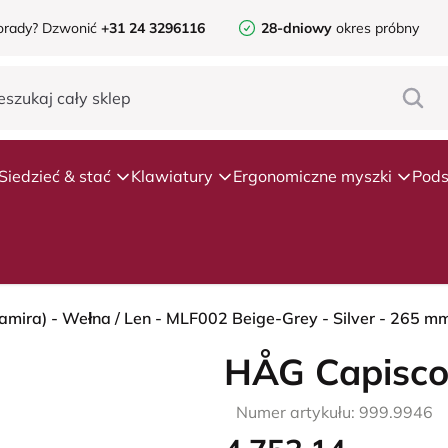
orady?
Dzwonić
+31 24 3296116
28-dniowy
okres próbny
Siedzieć & stać
Klawiatury
Ergonomiczne myszki
Pods
mira) - Wełna / Len - MLF002 Beige-Grey - Silver - 265 mm (
HÅG Capisco
Numer artykułu: 999.9946