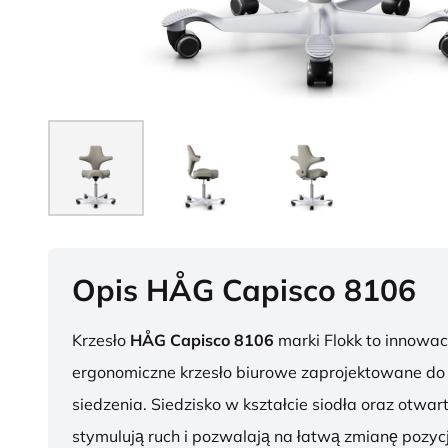
Opis HÅG Capisco 8106
Krzesło
HÅG Capisco 8106
marki Flokk to innowac
ergonomiczne krzesło biurowe zaprojektowane d
siedzenia. Siedzisko w kształcie siodła oraz otwar
stymulują ruch i pozwalają na łatwą zmianę pozycj