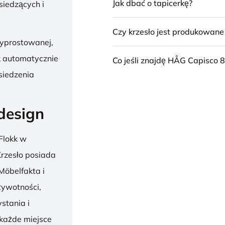
Jak dbać o tapicerkę?
siedzących i
Czy krzesło jest produkowan
wyprostowanej,
k automatycznie
Co jeśli znajdę HÅG Capisco 8
siedzenia
design
Flokk w
 Krzesło posiada
Möbelfakta i
żywotności,
stania i
 każde miejsce