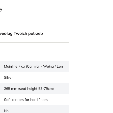
ny
według Twoich potrzeb
Mainline Flax (Camira) - Wełna / Len
Silver
265 mm (seat height 53-79cm)
Soft castors for hard floors
No