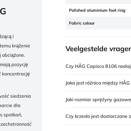
ÅG
Polished aluminium foot ring
Fabric colour
zącą i
 temu krążenie
Veelgestelde vrage
j obciążone.
niają pozycję
Czy HÅG Capisco 8106 nadaje 
 koncentrację
Jaka jest różnica między HÅG
wość siedzenia
Jaki rozmiar sprężyny gazowe
parcie dla
s spotkań,
Czy krzesło jest dostarczane
szechstronność