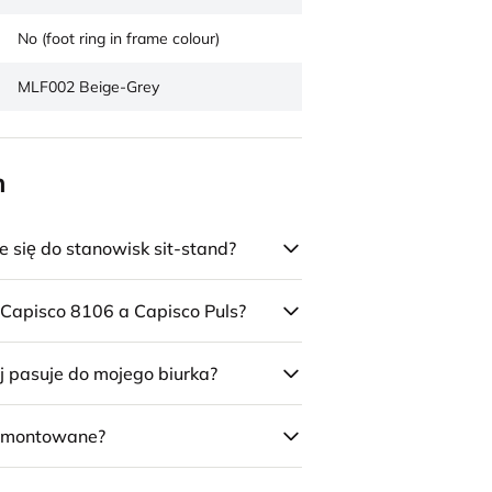
No (foot ring in frame colour)
MLF002 Beige-Grey
n
się do stanowisk sit-stand?
 Capisco 8106 a Capisco Puls?
j pasuje do mojego biurka?
 zmontowane?