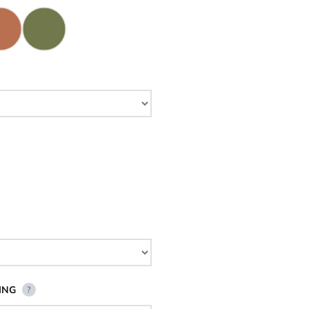
ING
?