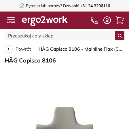
Pytania lub porady?
Dzwonić
+31 24 3296116
Powrót
HÅG Capisco 8106 - Mainline Flax (Camira) - Wełna / Len - MLF002 Beige-Grey - White - 200 mm (seat height 46-64cm) - Hard castors for soft floors
HÅG Capisco 8106