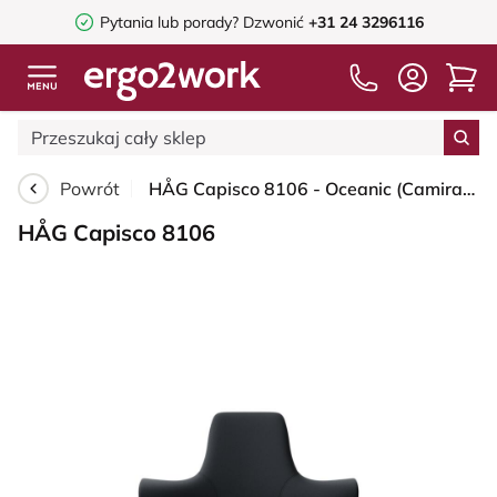
Pytania lub porady?
Dzwonić
+31 24 3296116
Powrót
HÅG Capisco 8106 - Oceanic (Camira) - Poliester z recyklingu - OCI001 - Black - Silver - 265 mm (seat height 53-79cm) - Soft castors for hard floors
HÅG Capisco 8106