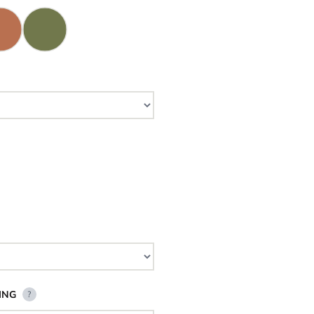
ING
?