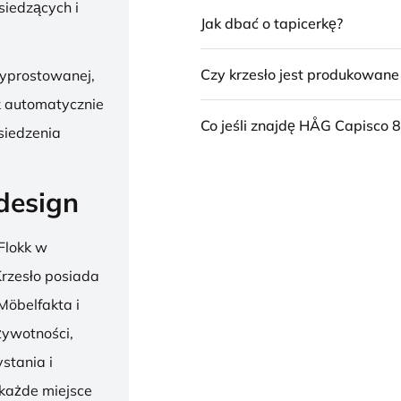
siedzących i
Jak dbać o tapicerkę?
Czy krzesło jest produkowan
wyprostowanej,
k automatycznie
Co jeśli znajdę HÅG Capisco 8
siedzenia
design
Flokk w
 Krzesło posiada
Möbelfakta i
żywotności,
stania i
 każde miejsce