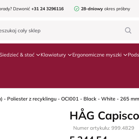
orady?
Dzwonić
+31 24 3296116
28-dniowy
okres próbny
Siedzieć & stać
Klawiatury
Ergonomiczne myszki
Pods
- Poliester z recyklingu - OCI001 - Black - White - 265 mm 
HÅG Capisco
Numer artykułu: 999.4829