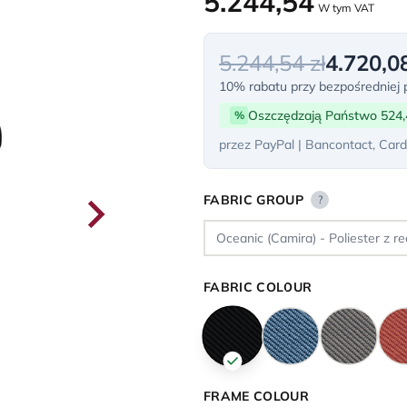
5.244,54
W tym VAT
5.244,54 zł
4.720,08
10% rabatu przy bezpośredniej p
Oszczędzają Państwo 524,
%
przez PayPal | Bancontact, Card
FABRIC GROUP
?
FABRIC COLOUR
FRAME COLOUR