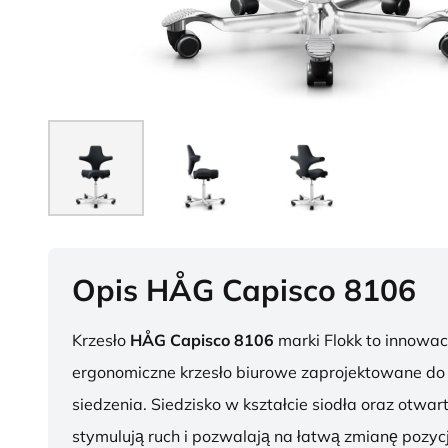
Opis HÅG Capisco 8106
Krzesło
HÅG Capisco 8106
marki Flokk to innowac
ergonomiczne krzesło biurowe zaprojektowane d
siedzenia. Siedzisko w kształcie siodła oraz otwar
stymulują ruch i pozwalają na łatwą zmianę pozycj