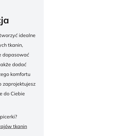
ja
tworzyć idealne
ch tkanin,
nie dopasować
 także dodać
szego komfortu
 zaprojektujesz
ie do Ciebie
picerki?
zajów tkanin