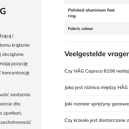
ÅG
Polished aluminium foot
ring
Fabric colour
zącą i
 temu krążenie
Veelgestelde vrage
j obciążone.
niają pozycję
Czy HÅG Capisco 8106 nadaje 
 koncentrację
Jaka jest różnica między HÅG
wość siedzenia
Jaki rozmiar sprężyny gazowe
parcie dla
s spotkań,
Czy krzesło jest dostarczane
szechstronność