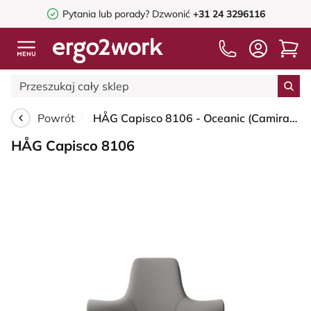
Pytania lub porady?
Dzwonić
+31 24 3296116
Powrót
HÅG Capisco 8106 - Oceanic (Camira) - Poliester z recyklingu - OCI008 - Warm grey - Silver - 150mm (seat height 40–55cm) - Glides
HÅG Capisco 8106