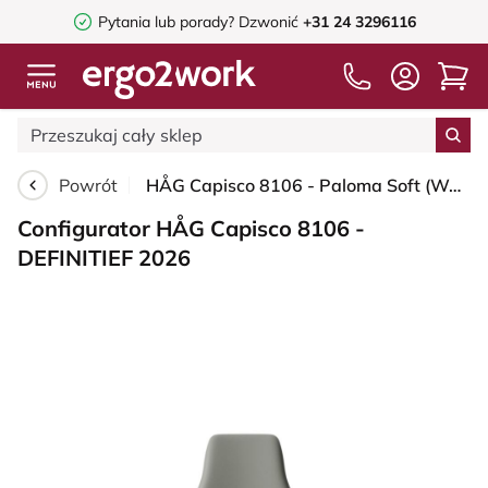
Pytania lub porady?
Dzwonić
+31 24 3296116
Powrót
HÅG Capisco 8106 - Paloma Soft (Wollsdorf) - Skóra półanilinowa - ATG55115 - Warm grey - Moss Grey - 150mm (seat height 40–55cm) - Hard castors for soft floors
Configurator HÅG Capisco 8106 -
DEFINITIEF 2026