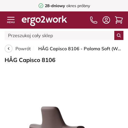
28-dniowy
okres próbny
Powrót
HÅG Capisco 8106 - Paloma Soft (Wollsdorf) - Skóra półanilinowa - ATG55130 - Dark brown - White - 150mm (seat height 40–55cm) - Glides
HÅG Capisco 8106