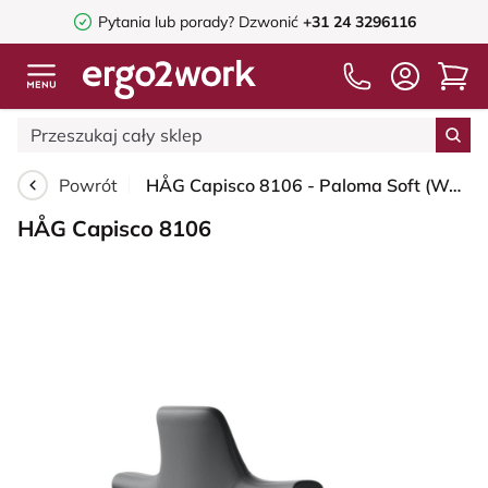
Pytania lub porady?
Dzwonić
+31 24 3296116
Powrót
HÅG Capisco 8106 - Paloma Soft (Wollsdorf) - Skóra półanilinowa - ATG55206 - Grey - White - 265 mm (seat height 53-79cm) - Soft castors for hard floors
HÅG Capisco 8106