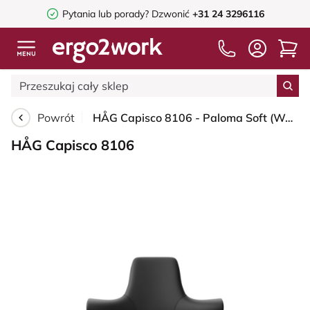
Pytania lub porady?
Dzwonić
+31 24 3296116
Powrót
HÅG Capisco 8106 - Paloma Soft (Wollsdorf) - Skóra półanilinowa - PL56100 Black - Silver - 200 mm (seat height 46-64cm) - Glides
HÅG Capisco 8106