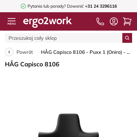
Pytania lub porady?
Dzwonić
+31 24 3296116
Powrót
HÅG Capisco 8106 - Puxx 1 (Oniro) - Skóra syntetyczna z poliuretanu - PU215816 - Black - Moss Grey - 265 mm (seat height 53-79cm) - Hard castors for soft floors
HÅG Capisco 8106