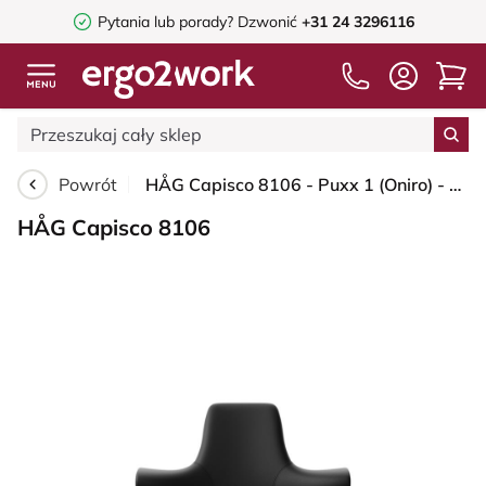
Pytania lub porady?
Dzwonić
+31 24 3296116
Powrót
HÅG Capisco 8106 - Puxx 1 (Oniro) - Skóra syntetyczna z poliuretanu - PU215816 - Black - Moss Grey - 265 mm (seat height 53-79cm) - Hard castors for soft floors
HÅG Capisco 8106