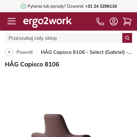
Pytania lub porady?
Dzwonić
+31 24 3296116
Powrót
HÅG Capisco 8106 - Select (Gabriel) - Wełna / Poliamid - SC61186 - Chestnut - Black - 150mm (seat height 40–55cm) - Hard castors for soft floors
HÅG Capisco 8106