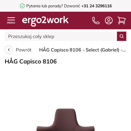
Pytania lub porady?
Dzwonić
+31 24 3296116
Powrót
HÅG Capisco 8106 - Select (Gabriel) - Wełna / Poliamid - SC61186 - Chestnut - White - 150mm (seat height 40–55cm) - Hard castors for soft floors
HÅG Capisco 8106