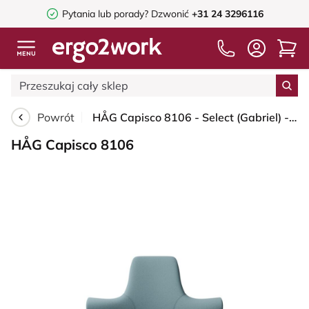
Pytania lub porady?
Dzwonić
+31 24 3296116
Powrót
HÅG Capisco 8106 - Select (Gabriel) - Wełna / Poliamid - SC67098 - Glacier blue - Black - 265 mm (seat height 53-79cm) - Glides
HÅG Capisco 8106