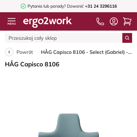
Pytania lub porady?
Dzwonić
+31 24 3296116
Powrót
HÅG Capisco 8106 - Select (Gabriel) - Wełna / Poliamid - SC67098 - Glacier blue - Black - 265 mm (seat height 53-79cm) - Glides
HÅG Capisco 8106