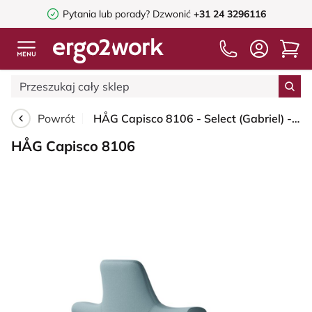
Pytania lub porady?
Dzwonić
+31 24 3296116
Powrót
HÅG Capisco 8106 - Select (Gabriel) - Wełna / Poliamid - SC67098 - Glacier blue - Blush Rose - 150mm (seat height 40–55cm) - Hard castors for soft floors
HÅG Capisco 8106