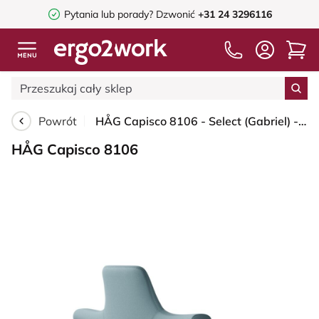
Pytania lub porady?
Dzwonić
+31 24 3296116
Powrót
HÅG Capisco 8106 - Select (Gabriel) - Wełna / Poliamid - SC67098 - Glacier blue - Blush Rose - 200 mm (seat height 46-64cm) - Glides
HÅG Capisco 8106