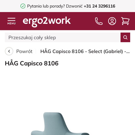
Pytania lub porady?
Dzwonić
+31 24 3296116
Powrót
HÅG Capisco 8106 - Select (Gabriel) - Wełna / Poliamid - SC67098 - Glacier blue - Moss Grey - 150mm (seat height 40–55cm) - Glides
HÅG Capisco 8106